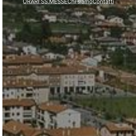
ORARI SS.MESSE
Chi siamo
Contatti