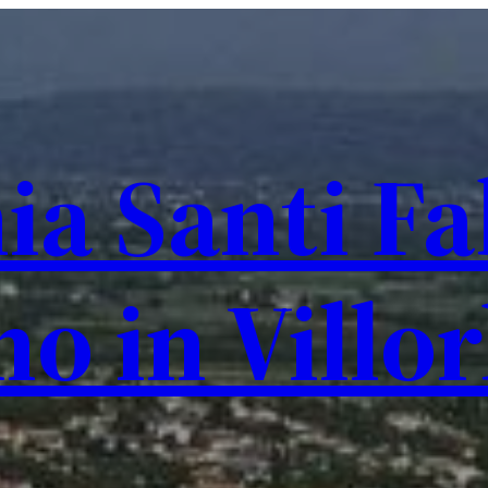
ia Santi Fa
no in Villo