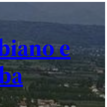
biano e
rba